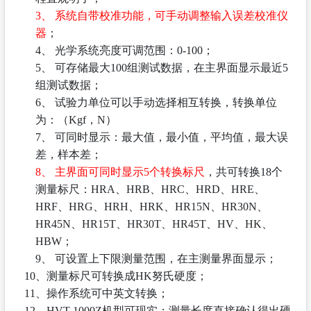
3、
系统自带校准功能，可手动调整输入误差校准仪
器
；
4、
光学系统亮度可调范围：
0-100；
5、
可存储最大
100组测试数据，在主界面显示最近5
组测试数据；
6、
试验力单位可以手动选择相互转换，转换单位
为：（
Kgf，N）
7、
可同时显示：最大值，最小值，平均值，最大误
差，样本差；
8、
主界面可同时显示
5个转换标尺
，共可转换
18个
测量标尺：HRA、HRB、HRC、HRD、HRE、
HRF、HRG、HRH、HRK、HR15N、HR30N、
HR45N、HR15T、HR30T、HR45T、HV、HK、
HBW；
9、
可设置上下限测量范围，在主测量界面显示；
10、测量标尺可转换成HK努氏硬度；
11、操作系统可中英文转换；
12、HVT-1000Z机型可现实：测量长度直接确认得出硬