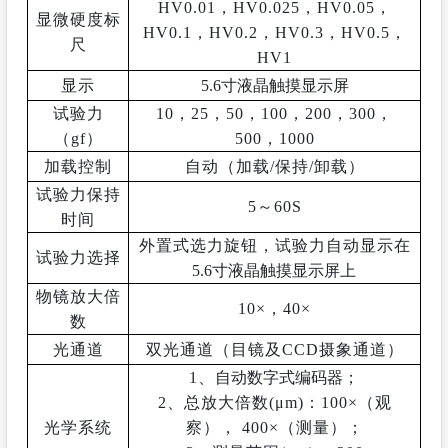
HV0.01
，
HV0.025
，
HV0.05
，
显微硬度标
HV0.1
，
HV0.2
，
HV0.3
，
HV0.5
，
尺
HV1
显示
5.6寸液晶触摸显示屏
试验力
10，25，50，100，200，300，
（
gf）
500，1000
加载控制
自动（加载
/保持/卸载）
试验力保持
5～60
S
时间
外置式选力旋钮，试验力自动显示在
试验力选择
5.6寸液晶触摸显示屏
上
物镜放大倍
10×，40×
数
光通道
双光通道（目镜及
CCD摄象通道）
1、
自动数字式编码器
；
2、总放大倍数(μm)：100×（观
光学系统
察）
，
400×（测量）；