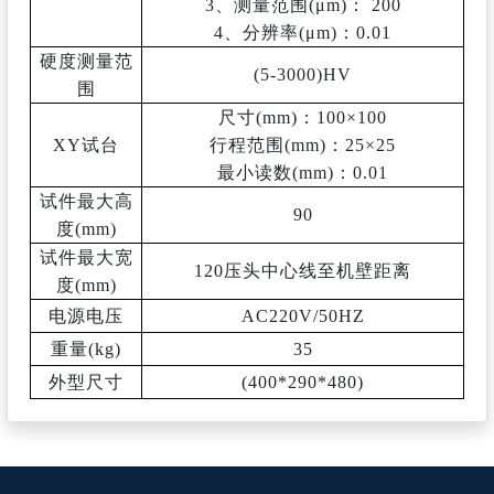
3、测量范围(μm)： 200
4、分辨率(μm)：0.01
硬度测量范
(5-3000)HV
围
尺寸
(mm)
：
100×100
XY试台
行程范围
(mm)
：
25×25
最小读数
(mm)
：
0.01
试件最大高
90
度
(mm)
试件最大宽
120压头中心线至机壁距离
度
(mm)
电源电压
AC220V/50HZ
重量
(kg)
35
外型尺寸
(400*290*480)