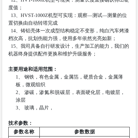
度值；
13、HVST-1000Z机型可实现：观察—测试—测量的位
置切换由自动转塔完成
14、铸铝壳体一次成型结构稳
定不变形，
纯白汽车烤漆
档次高
，抗划伤能力强，使用多年依然光亮如新；
15、我司具备自行研发设计，生产加工的能力，我们的
机器终身提供配件更换和维护升级服务；
主要用途和适用范围：
1、
钢铁，有色金属，金属箔，硬质合金，金属薄
板，微观组织
2、
渗碳，
渗氮和脱碳层，
表面硬化层，电镀层，
涂层
3、
玻璃，晶片，
技术参数：
参数名称
参数数据